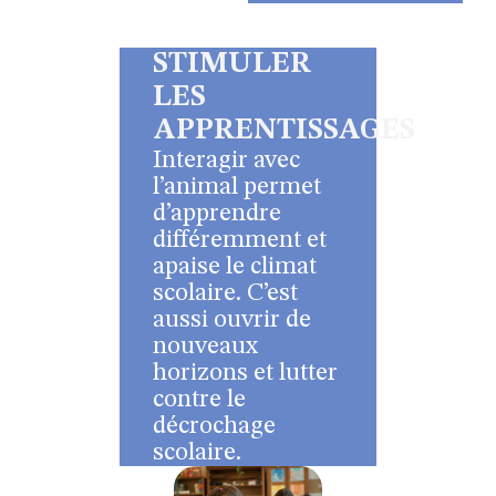
STIMULER
LES
APPRENTISSAGES
Interagir avec
l’animal permet
d’apprendre
différemment et
apaise le climat
scolaire. C’est
aussi ouvrir de
nouveaux
horizons et lutter
contre le
décrochage
scolaire.