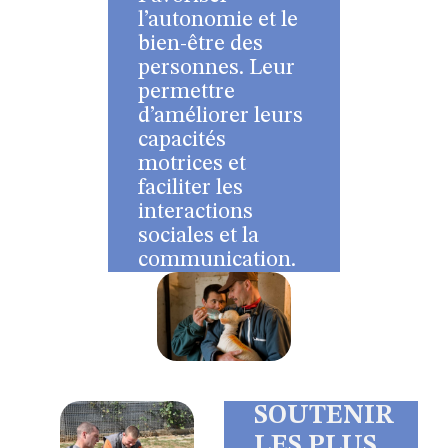
l’autonomie et le
bien-être des
personnes. Leur
permettre
d’améliorer leurs
capacités
motrices et
faciliter les
interactions
sociales et la
communication.
SOUTENIR
LES PLUS