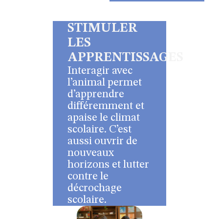
STIMULER
LES
APPRENTISSAGES
Interagir avec
l’animal permet
d’apprendre
différemment et
apaise le climat
scolaire. C’est
aussi ouvrir de
nouveaux
horizons et lutter
contre le
décrochage
scolaire.