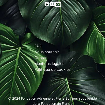
FAQ
Nous soutenir
Contact
Mentions légales
Politique de cookies
© 2024 Fondation Adrienne et Pierre Sommer sous l’égide
de la Fondation de France