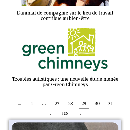
L'animal de compagnie sur le lieu de travail
contribue au bien-être
Troubles autistiques : une nouvelle étude menée
par Green Chimneys
←
1
…
27
28
29
30
31
…
108
→