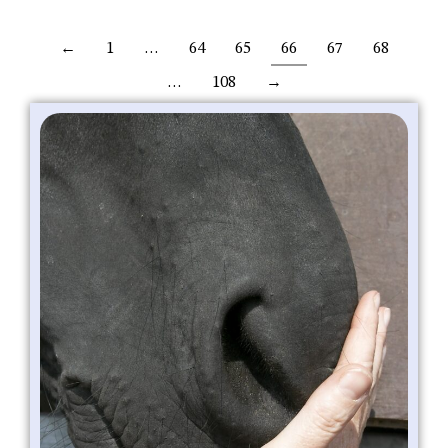
←
1
…
64
65
66
67
68
…
108
→